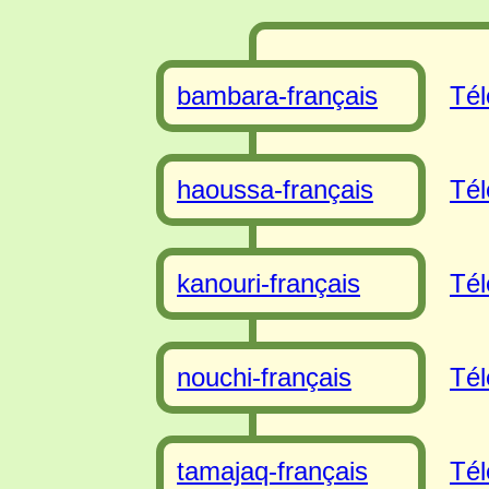
bambara-français
Tél
haoussa-français
Tél
kanouri-français
Tél
nouchi-français
Tél
tamajaq-français
Tél