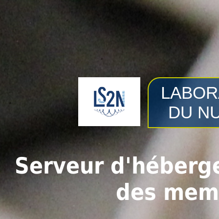
LABOR
DU N
Serveur d'héberg
des mem